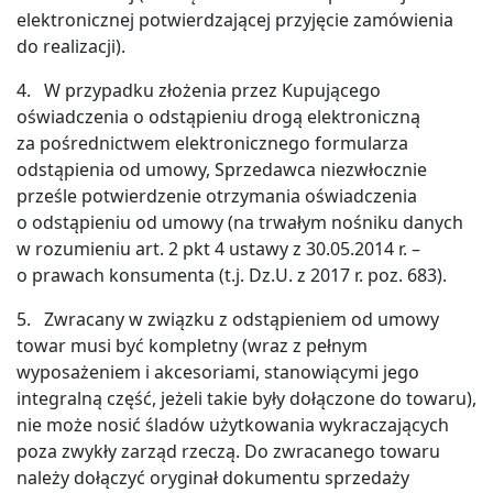
Zostaw
elektronicznej potwierdzającej przyjęcie zamówienia
swoje
do realizacji).
dane.
4. W przypadku złożenia przez Kupującego
oświadczenia o odstąpieniu drogą elektroniczną
za pośrednictwem elektronicznego formularza
odstąpienia od umowy, Sprzedawca niezwłocznie
prześle potwierdzenie otrzymania oświadczenia
+48
o odstąpieniu od umowy (na trwałym nośniku danych
Zgadzam
w rozumieniu art. 2 pkt 4 ustawy z 30.05.2014 r. –
się
na
o prawach konsumenta (t.j. Dz.U. z 2017 r. poz. 683).
kontakt
marketingowy
ze
5. Zwracany w związku z odstąpieniem od umowy
strony
Zastępczak24
towar musi być kompletny (wraz z pełnym
sp
wyposażeniem i akcesoriami, stanowiącymi jego
zo.o.
Jeśli
integralną część, jeżeli takie były dołączone do towaru),
wyrazisz
zgodę,
nie może nosić śladów użytkowania wykraczających
będziemy
poza zwykły zarząd rzeczą. Do zwracanego towaru
kontaktować
się
należy dołączyć oryginał dokumentu sprzedaży
z