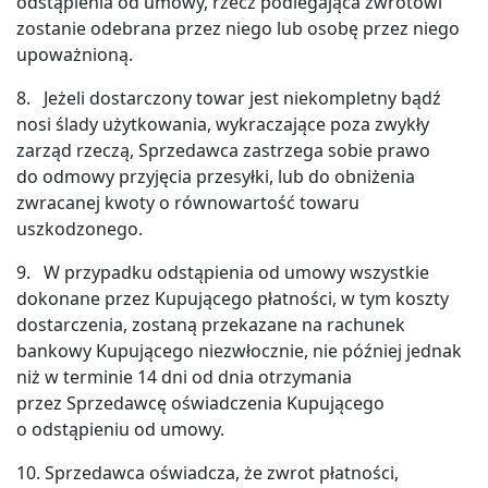
odstąpienia od umowy, rzecz podlegająca zwrotowi
oraz
przenoszenia,
zostanie odebrana przez niego lub osobę przez niego
sprzeciwu
wobec
upoważnioną.
przetwarzania
danych,
a
8. Jeżeli dostarczony towar jest niekompletny bądź
także
nosi ślady użytkowania, wykraczające poza zwykły
złożenia
skargi
zarząd rzeczą, Sprzedawca zastrzega sobie prawo
dotyczącej
przetwarzania
do odmowy przyjęcia przesyłki, lub do obniżenia
danych.
zwracanej kwoty o równowartość towaru
Administratorem
Twoich
uszkodzonego.
danych
jest
Zastęczak24
9. W przypadku odstąpienia od umowy wszystkie
sp.
z
dokonane przez Kupującego płatności, w tym koszty
o.o.
dostarczenia, zostaną przekazane na rachunek
Więcej
o
bankowy Kupującego niezwłocznie, nie później jednak
tym,
jak
niż w terminie 14 dni od dnia otrzymania
chronimy
Twoje
przez Sprzedawcę oświadczenia Kupującego
dane
o odstąpieniu od umowy.
dowiesz
się
w
10. Sprzedawca oświadcza, że zwrot płatności,
Polityce