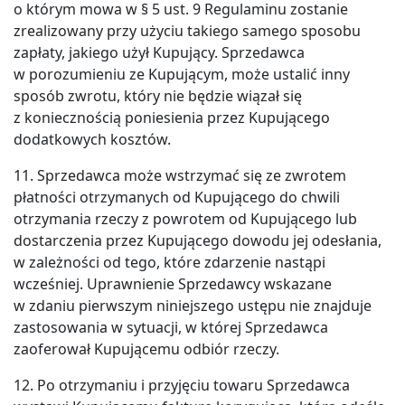
prywatności
o którym mowa w § 5 ust. 9 Regulaminu zostanie
.
zrealizowany przy użyciu takiego samego sposobu
zapłaty, jakiego użył Kupujący. Sprzedawca
w porozumieniu ze Kupującym, może ustalić inny
sposób zwrotu, który nie będzie wiązał się
lub
z koniecznością poniesienia przez Kupującego
zadzwoń:
dodatkowych kosztów.
+48
11. Sprzedawca może wstrzymać się ze zwrotem
533
płatności otrzymanych od Kupującego do chwili
533
otrzymania rzeczy z powrotem od Kupującego lub
dostarczenia przez Kupującego dowodu jej odesłania,
802
w zależności od tego, które zdarzenie nastąpi
wcześniej. Uprawnienie Sprzedawcy wskazane
w zdaniu pierwszym niniejszego ustępu nie znajduje
zastosowania w sytuacji, w której Sprzedawca
zaoferował Kupującemu odbiór rzeczy.
12. Po otrzymaniu i przyjęciu towaru Sprzedawca