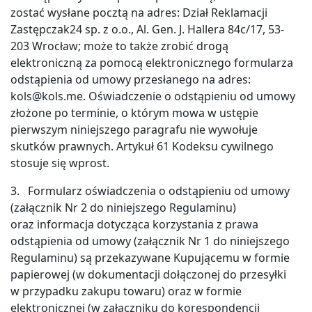
zostać wysłane pocztą na adres: Dział Reklamacji
Zastępczak24 sp. z o.o., Al. Gen. J. Hallera 84c/17, 53-
203 Wrocław; może to także zrobić drogą
elektroniczną za pomocą elektronicznego formularza
odstąpienia od umowy przesłanego na adres:
kols@kols.me. Oświadczenie o odstąpieniu od umowy
złożone po terminie, o którym mowa w ustępie
pierwszym niniejszego paragrafu nie wywołuje
skutków prawnych. Artykuł 61 Kodeksu cywilnego
stosuje się wprost.
3. Formularz oświadczenia o odstąpieniu od umowy
Potrzebujesz
(załącznik Nr 2 do niniejszego Regulaminu)
wsparcia?
oraz informacja dotycząca korzystania z prawa
odstąpienia od umowy (załącznik Nr 1 do niniejszego
Niezwłocznie
Regulaminu) są przekazywane Kupującemu w formie
do
papierowej (w dokumentacji dołączonej do przesyłki
Ciebie
w przypadku zakupu towaru) oraz w formie
oddzwonimy.
elektronicznej (w załączniku do korespondencji