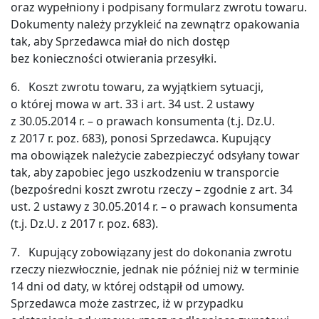
Tobą
oraz wypełniony i podpisany formularz zwrotu towaru.
aby
zaprezentować
Dokumenty należy przykleić na zewnątrz opakowania
naszą
tak, aby Sprzedawca miał do nich dostęp
ofertę.
Możesz
bez konieczności otwierania przesyłki.
zawsze
wycofać
zgodę
6. Koszt zwrotu towaru, za wyjątkiem sytuacji,
na
kontakt
o której mowa w art. 33 i art. 34 ust. 2 ustawy
marketingowy,
z 30.05.2014 r. – o prawach konsumenta (t.j. Dz.U.
korzystając
z
z 2017 r. poz. 683), ponosi Sprzedawca. Kupujący
linku
w
ma obowiązek należycie zabezpieczyć odsyłany towar
stopce
tak, aby zapobiec jego uszkodzeniu w transporcie
wiadomości
od
(bezpośredni koszt zwrotu rzeczy – zgodnie z art. 34
nas.
Masz
ust. 2 ustawy z 30.05.2014 r. – o prawach konsumenta
także
prawo:
(t.j. Dz.U. z 2017 r. poz. 683).
dostępu
do
7. Kupujący zobowiązany jest do dokonania zwrotu
swoich
danych,
rzeczy niezwłocznie, jednak nie później niż w terminie
ich
sprostowania,
14 dni od daty, w której odstąpił od umowy.
usunięcia,
ograniczenia
Sprzedawca może zastrzec, iż w przypadku
przetwarzania