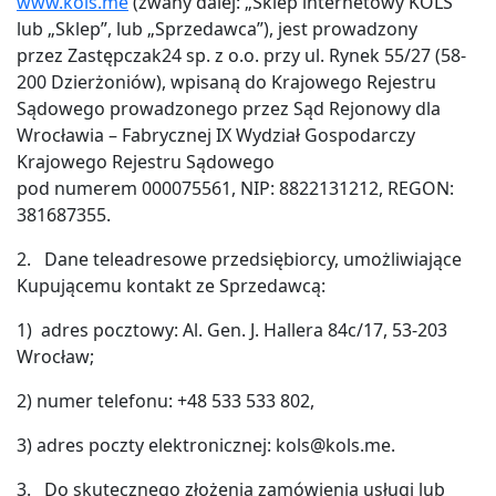
www.kols.me
(zwany dalej: „Sklep internetowy KOLS”
lub „Sklep”, lub „Sprzedawca”), jest prowadzony
przez Zastępczak24 sp. z o.o. przy ul. Rynek 55/27 (58-
200 Dzierżoniów), wpisaną do Krajowego Rejestru
Sądowego prowadzonego przez Sąd Rejonowy dla
Wrocławia – Fabrycznej IX Wydział Gospodarczy
Krajowego Rejestru Sądowego
pod numerem 000075561, NIP: 8822131212, REGON:
381687355.
2. Dane teleadresowe przedsiębiorcy, umożliwiające
Kupującemu kontakt ze Sprzedawcą:
1) adres pocztowy: Al. Gen. J. Hallera 84c/17, 53-203
Wrocław;
2) numer telefonu: +48 533 533 802,
3) adres poczty elektronicznej: kols@kols.me.
3. Do skutecznego złożenia zamówienia usługi lub